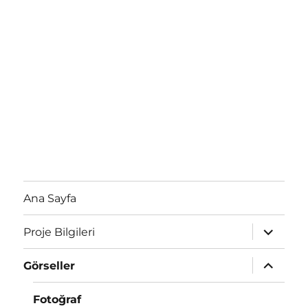
Ana Sayfa
expand
Proje Bilgileri
child
menu
expand
Görseller
child
menu
Fotoğraf